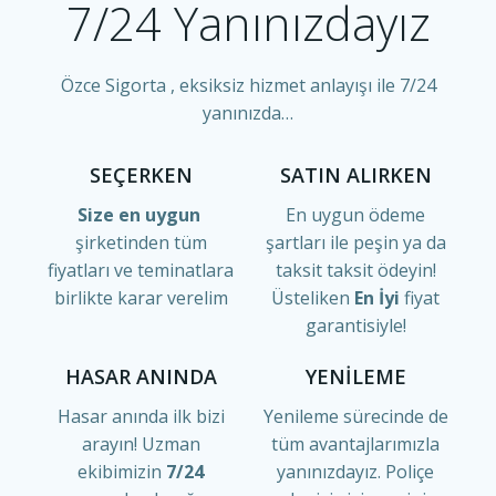
7/24 Yanınızdayız
Özce Sigorta , eksiksiz hizmet anlayışı ile 7/24
yanınızda…
SEÇERKEN
SATIN ALIRKEN
Size en uygun
En uygun ödeme
şirketinden tüm
şartları ile peşin ya da
fiyatları ve teminatlara
taksit taksit ödeyin!
birlikte karar verelim
Üsteliken
En İyi
fiyat
garantisiyle!
HASAR ANINDA
YENİLEME
Hasar anında ilk bizi
Yenileme sürecinde de
arayın! Uzman
tüm avantajlarımızla
ekibimizin
7/24
yanınızdayız. Poliçe