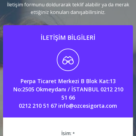
İletişim formunu doldurarak teklif alabilir ya da merak
ettiğiniz konuları danışabilirsiniz.
İLETIŞIM BILGILERI
Perpa Ticaret Merkezi B Blok Kat:13
No:2505 Okmeydanı / İSTANBUL 0212 210
51 66
0212 210 51 67 info@ozcesigorta.com
İsim:
*